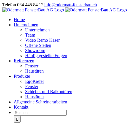
Zum
Telefon 034 445 84 12
|
info@odermatt-fensterbau.ch
Inhalt
springen
Home
Unternehmen
Unternehmen
Team
Video Remo Käser
Offene Stellen
Showroom
Häufig gestellte Fragen
Referenzen
Fenster
Haustüren
Produkte
EgoKiefer
Fenster
Schiebe- und Balkontüren
Haustüren
Allgemeine Schreinerarbeiten
Kontakt
Suche
nach: