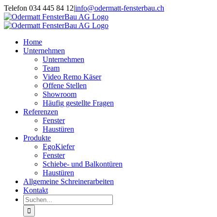
Zum
Telefon 034 445 84 12
|
info@odermatt-fensterbau.ch
Inhalt
springen
Home
Unternehmen
Unternehmen
Team
Video Remo Käser
Offene Stellen
Showroom
Häufig gestellte Fragen
Referenzen
Fenster
Haustüren
Produkte
EgoKiefer
Fenster
Schiebe- und Balkontüren
Haustüren
Allgemeine Schreinerarbeiten
Kontakt
Suche
nach: