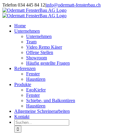
Zum
Telefon 034 445 84 12
|
info@odermatt-fensterbau.ch
Inhalt
springen
Home
Unternehmen
Unternehmen
Team
Video Remo Käser
Offene Stellen
Showroom
Häufig gestellte Fragen
Referenzen
Fenster
Haustüren
Produkte
EgoKiefer
Fenster
Schiebe- und Balkontüren
Haustüren
Allgemeine Schreinerarbeiten
Kontakt
Suche
nach: