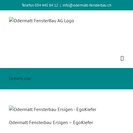
Zum
Telefon 034 445 84 12
|
info@odermatt-fensterbau.ch
Inhalt
springen
EgoKiefer_Logo
Odermatt Fensterbau Ersigen – EgoKiefer